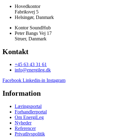
Hovedkontor
Fabriksvej 5
Helsingør, Danmark
Kontor SoundHub
Peter Bangs Vej 17
Struer, Danmark
Kontakt
+45 63 43 31 61
info@energileg.dk
Facebook
Linkedin-in
Instagram
Information
Læringsportal
Forhandlerportal
Om EnergiLeg
Nyheder
Referencer
Privatlivspolitik