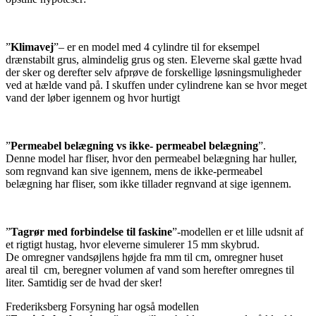
”
Klimavej
”
–
er en model med 4 cylindre
til for eksempel
drænstabilt grus, almindelig grus og
sten. Eleverne skal gætte hvad
der sker og derefter selv afprøve de forskellige
løsningsmuligheder
ved at hælde vand på. I skuffen under cylindrene
kan se hvor meget
vand der løber igennem og hvor hurtigt
”
P
ermeabel belægning
vs
ikke- permeabel belægning
”
.
Denne model har fliser, hvor den perm
ea
bel belægning har huller,
som regnvand kan sive igennem, mens de ikke-perm
ea
bel
belægning har fliser, som ikke tillader regnvand at sige igennem.
”
Tagrør med forbindelse til
faskine
”-modellen
er et lille udsnit af
et rigtigt hustag, hvor eleverne
simulerer 15 mm skybrud
.
D
e
omregner vandsøjlens højde
fra mm til cm
,
omregner huset
areal
til
cm
, beregner
volumen af vand
som herefter omregnes til
liter.
Samtidig ser de hvad der sker!
Frederiksberg
F
orsyning har også
modellen