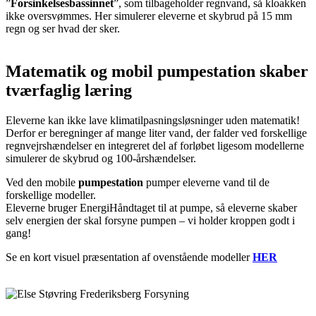
”
F
orsinkelsesbassinnet
”, som
tilbageholder regnvand, så kloakken
ikke oversvømmes.
Her
simulerer
eleverne
et skybrud på 15 mm
regn og ser hvad der sker
.
Matematik og mobil pumpestation skaber
tværfaglig læring
Eleverne kan ikke lave klimatilpasningsløsninger uden matematik!
Derfor er beregninger af mange liter vand, der falder ved forskellige
regnvejrshændelser en integreret del af forløbet ligesom modellerne
simulerer de skybrud og 100-årshændelser.
Ved den mobile
pumpestation
pumper eleverne vand til de
forskellige modeller
.
Eleverne bruger EnergiHåndtaget til at pumpe, så eleverne skaber
selv energien der skal forsyne pumpen – vi holder kroppen godt i
gang!
Se en kort visuel præsentation af ovenstående modeller
HER