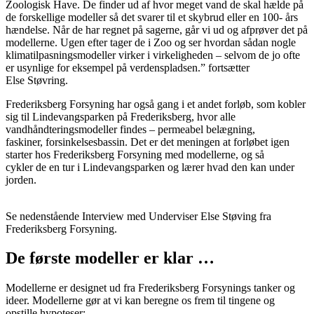
Zoologisk Have. De finder ud af hvor meget vand de skal hælde på
de forskellige modeller så det svarer til et skybrud eller en 100- års
hændelse. Når de har regnet på sagerne, går vi ud og afprøver det på
modellerne. Ugen efter tager de i Zoo og ser hvordan sådan nogle
klimatilpasningsmodeller virker i virkeligheden – selvom de jo ofte
er usynlige for eksempel på verdenspladsen.” fortsætter
Else
Støvring.
Frederiksberg Forsyning har også gang i et andet forløb, som kobler
sig til Lindevangsparken på Frederiksberg, hvor alle
vandhåndteringsmodeller findes – permeabel belægning,
faskiner,
forsinkelsesbassin.
Det er det meningen at forløbet igen
starter hos Frederiksberg Forsyning med modellerne, og så
cykler de en tur i Lindevangsparken og lærer hvad den kan under
jorden.
Se nedenstående Interview med Underviser Else Støving fra
Frederiksberg Forsyning.
De første modeller er klar …
Modellerne er designet ud fra Frederiksberg Forsynings tanker og
ideer. Modellerne gør at vi kan beregne os frem til tingene og
opstille hypoteser: