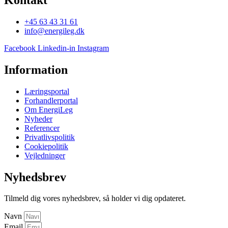
+45 63 43 31 61
info@energileg.dk
Facebook
Linkedin-in
Instagram
Information
Læringsportal
Forhandlerportal
Om EnergiLeg
Nyheder
Referencer
Privatlivspolitik
Cookiepolitik
Vejledninger
Nyhedsbrev
Tilmeld dig vores nyhedsbrev, så holder vi dig opdateret.
Navn
Email