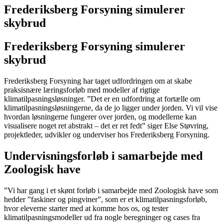
Frederiksberg Forsyning simulerer
skybrud
Frederiksberg Forsyning simulerer
skybrud
Frederiksberg For
s
yning har taget udfordringen om at skabe
praksisnære læringsforløb med m
odeller af rigtige
klimatilpasningsløsninger
.
”Det er en udfordring at fortælle om
klimatilpasningsløsningerne, da de jo ligger under jorden. Vi vil vise
hvordan løsningerne fungerer over jorden, og modellerne kan
visualisere noget ret abstrakt – det er ret fedt” siger Else Støvring,
projektleder, udvikler og underviser hos Frederiksberg Forsyning.
Undervisningsforløb i samarbejde med
Zoologisk have
”Vi har gang i et skønt forløb i samarbejde med Zoologisk have som
hedder ”faskiner og pingviner”, som er et klimatilpasningsforløb,
hvor eleverne starter med at komme hos os, og tester
klimatilpasningsmodeller ud fra nogle beregninger og cases fra