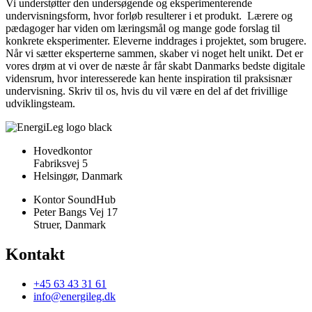
Vi understøtter den undersøgende og eksperimenterende
undervisningsform, hvor forløb resulterer i et produkt. Lærere og
pædagoger har viden om læringsmål og mange gode forslag til
konkrete eksperimenter. Eleverne inddrages i projektet, som brugere.
Når vi sætter eksperterne sammen, skaber vi noget helt unikt. Det er
vores drøm at vi over de næste år får skabt Danmarks bedste digitale
vidensrum, hvor interesserede kan hente inspiration til praksisnær
undervisning. Skriv til os, hvis du vil være en del af det frivillige
udviklingsteam.
Hovedkontor
Fabriksvej 5
Helsingør, Danmark
Kontor SoundHub
Peter Bangs Vej 17
Struer, Danmark
Kontakt
+45 63 43 31 61
info@energileg.dk