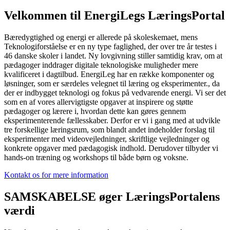
Velkommen til EnergiLegs LæringsPortal
Bæredygtighed og energi er allerede på skoleskemaet, mens
Teknologiforståelse er en ny type faglighed, der over tre år testes i
46 danske skoler i landet. Ny lovgivning stiller samtidig krav, om at
pædagoger inddrager digitale teknologiske muligheder mere
kvalificeret i dagtilbud. EnergiLeg har en række komponenter og
løsninger, som er særdeles velegnet til læring og eksperimenter., da
der er indbygget teknologi og fokus på vedvarende energi. Vi ser det
som en af vores allervigtigste opgaver at inspirere og støtte
pædagoger og lærere i, hvordan dette kan gøres gennem
eksperimenterende fællesskaber. Derfor er vi i gang med at udvikle
tre forskellige læringsrum, som blandt andet indeholder forslag til
eksperimenter med videovejledninger, skriftlige vejledninger og
konkrete opgaver med pædagogisk indhold. Derudover tilbyder vi
hands-on træning og workshops til både børn og voksne.
Kontakt os for mere information
SAMSKABELSE øger LæringsPortalens
værdi