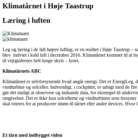
Klimatårnet i Høje Taastrup
Læring i luften
Leg og læring i de lidt højere luftlag, er en realitet i Høje Taastrup 
blev indviet i kold luft i december 2016.
Klimatårnet kommer til at byd
til vejrgudernes helt tunge skyts – lynet.
Klimatårnets ABC
Klimatårnet er selvforsynende hvad angår energi. Det er EnergiLeg, de
vindturbine og solceller. Indvendigt, i cockpittet, er udsigt mod de fi
gør det muligt at observere og indsamle data, for eksempel til underv
omgivelser. Det er ikke kun solcellerne og vindturbinen som forsyne
skal roteres for at producere strøm til tårnet eller andre devices. Hvo
Et tårn med indbygget viden