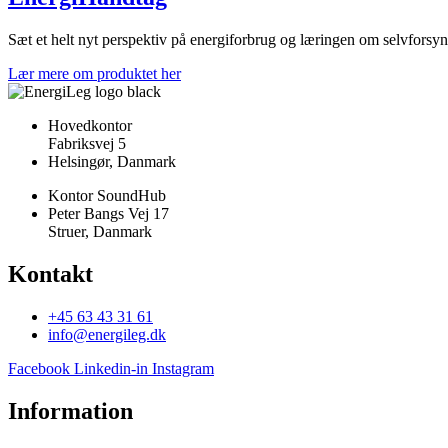
Sæt et helt nyt perspektiv på energiforbrug og læringen om selvforsyne
Lær mere om produktet her
Hovedkontor
Fabriksvej 5
Helsingør, Danmark
Kontor SoundHub
Peter Bangs Vej 17
Struer, Danmark
Kontakt
+45 63 43 31 61
info@energileg.dk
Facebook
Linkedin-in
Instagram
Information