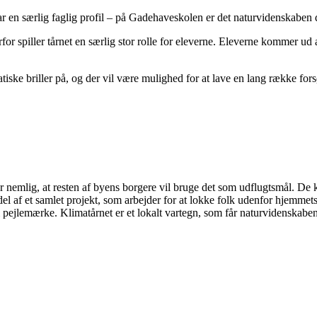
r en særlig faglig profil
– på Gadehaveskolen er det naturvidenskaben d
erfor spiller tårnet en særlig stor rolle for eleverne. Eleverne kommer u
ke briller på, og der vil være mulighed for at lave en lang række for
nemlig, at resten af byens borgere vil bruge det som udflugtsmål. De ka
del af et samlet projekt, som arbejder for at lokke folk udenfor hjemme
pejlemærke. Klimatårnet er et lokalt vartegn, som får naturvidenskaben 