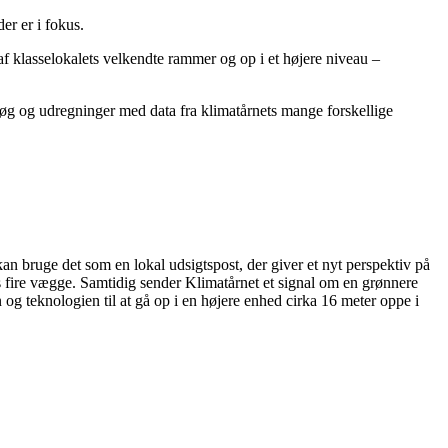
er er i fokus.
d af klasselokalets velkendte rammer og op i et højere niveau –
søg og udregninger med data fra klimatårnets mange forskellige
n bruge det som en lokal udsigtspost, der giver et nyt perspektiv på
ts fire vægge. Samtidig sender Klimatårnet et signal om en grønnere
og teknologien til at gå op i en højere enhed cirka 16 meter oppe i