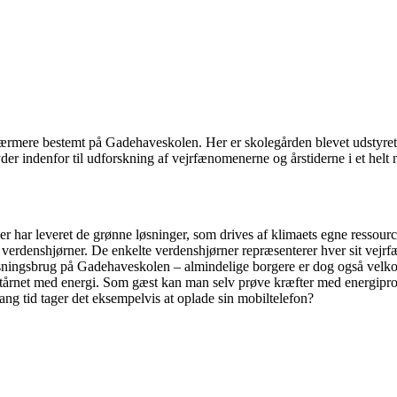
– nærmere bestemt på Gadehaveskolen. Her er skolegården blevet udstyret 
er indenfor til udforskning af vejrfænomenerne og årstiderne i et helt n
r har leveret de grønne løsninger, som drives af klimaets egne ressourc
re verdenshjørner. De enkelte verdenshjørner repræsenterer hver sit vejr
isningsbrug på Gadehaveskolen – almindelige borgere er dog også velkom
r tårnet med energi. Som gæst kan man selv prøve kræfter med energipr
r lang tid tager det eksempelvis at oplade sin mobiltelefon?