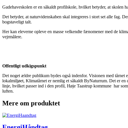
Gadehaveskolen er en såkaldt profilskole, hvilket betyder, at skolen ha
Det betyder, at naturvidenskaben skal integreres i stort set alle fag. D
bogstaveligt talt.
Her kan eleverne opleve en masse velkendte fænomener med de klimatis
vejrmålere.
Offentligt udkigspunkt
Det noget ældre publikum bydes også indenfor. Visionen med tårnet er 
lokalmiljøet, Klimatårnet er nemlig et såkaldt ByNaturrum. Det er en 
linje, hvilket passer ind i den profil, Høje Taastrup kommune har som 
luften.
Mere om produktet
EnergiHåndtag