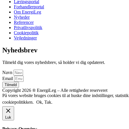
Læringsportal
Forhandlerportal
Om EnergiLeg
Nyheder
Referencer
Privatlivspolitik
Cookiepolitik
Vejledninger
Nyhedsbrev
Tilmeld dig vores nyhedsbrev, så holder vi dig opdateret.
Navn
Email
Tilmeld
Copyright 2026 ® EnergiLeg – Alle rettigheder reserveret
På vores website bruges cookies til at huske dine indstillinger, stati
cookiepolitikken.
Ok, Tak.
Luk
Privacy Overview