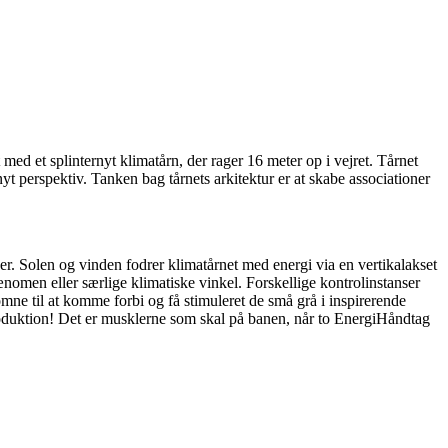
med et splinternyt klimatårn, der rager 16 meter op i vejret. Tårnet
yt perspektiv. Tanken bag tårnets arkitektur er at skabe associationer
er. Solen og vinden fodrer klimatårnet med energi via en vertikalakset
fænomen eller særlige klimatiske vinkel. Forskellige kontrolinstanser
ne til at komme forbi og få stimuleret de små grå i inspirerende
oduktion! Det er musklerne som skal på banen, når to EnergiHåndtag