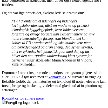
ikke begrænset til skoletiden, men bliver også flettet legende ind i
fritiden.
Og det var lige præcis det, skolens ledelse drømte om:
“[Vi] drømte om et udendørs og indendørs
læringslaboratorium, altså en moderne og praktisk
teknologisk byggelegeplads, hvor både eleverne,
forældre og øvrige borgere kan eksperimentere og lave
naturvidenskabelige forsøg, som blandt andet kan
kobles til FN’s verdensmål, og ikke mindst lære mere
om bæredygtighed og grøn energi. Jeg synes virkelig,
at vi er lykkedes helt fantastisk godt med det, og nu
bliver den naturfaglige undervisning klart sjovere for
børnene”
siger skoleleder Maria Andersen til Viborg
Stifts Folkeblad.
Drømmer I om et inspirerende udendørs læringsrum på jeres skole
eller SFO? Så tøv ikke med at
kontakte os
. Vi tilbyder færdige og
fleksible forløb, der gør naturfag og teknologi til noget, eleverne kan
forstå, bruge og huske, og vi deler med glæde ud af inspiration og
erfaringer.
Kontakt os for at høre mere