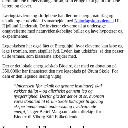
dertilhørende undervisningsforløb, som er lige til at gå til for både
lærere og elever.
Læringstavlerne og -forløbene handler om energi, naturfag og
teknik, og er udviklet i samarbejde med
Naturfagskonsulenten
Ulla
Hjøllund Linderoth. De inviterer eleverne til at undersøge
omgivelserne med naturvidenskabelige briller og lave hypoteser og
eksperimenter.
Legepladsen har også fået et Energihjul, hvor eleverne kan løbe og
lege i tromlen, som afspiller lyd. Lyden kan udskiftes, så den passer
til de temaer, som klasserne arbejder med.
Der er det lokale energiselskab Biocirc, der med en donation på
350.000kr har finansieret den nye legeplads på Ørum Skole. For
dem er den legende læring vigtig:
“Interessen [for teknik og grønne løsninger] skal
vækkes tidligt – og allerhelst gennem leg og
nysgerrighed. Derfor glæder det os at se, hvordan
vores donation til Ørum Skole bidrager til sjov og
eksperimenterende undervisning i vedvarende
energi,”
siger Bertel Maigaard, adm. direktør for
Biocirc til Viborg Stift Folketidende.