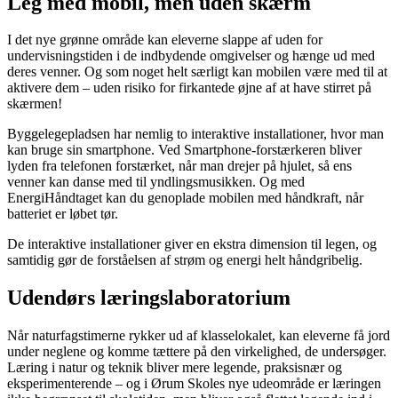
Leg med mobil, men uden skærm
I det nye grønne område kan eleverne slappe af uden for
undervisningstiden i de indbydende omgivelser og hænge ud med
deres venner. Og som noget helt særligt kan mobilen være med til at
aktivere dem – uden risiko for firkantede øjne af at have stirret på
skærmen!
Byggelegepladsen har nemlig to interaktive installationer, hvor man
kan bruge sin smartphone. Ved Smartphone-forstærkeren bliver
lyden fra telefonen forstærket, når man drejer på hjulet, så ens
venner kan danse med til yndlingsmusikken. Og med
EnergiHåndtaget kan du genoplade mobilen med håndkraft, når
batteriet er løbet tør.
De interaktive installationer giver en ekstra dimension til legen, og
samtidig gør de forståelsen af strøm og energi helt håndgribelig.
Udendørs læringslaboratorium
Når naturfagstimerne rykker ud af klasselokalet, kan eleverne få jord
under neglene og komme tættere på den virkelighed, de undersøger.
Læring i natur og teknik bliver mere legende, praksisnær og
eksperimenterende – og i Ørum Skoles nye udeområde er læringen