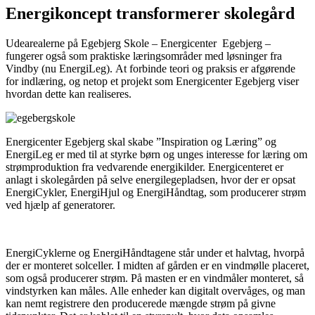
Energikoncept transformerer skolegård
Udearealerne på Egebjerg Skole – Energicenter Egebjerg –
fungerer også som praktiske læringsområder med løsninger fra
Vindby (nu EnergiLeg).
At forbinde teori og praksis er afgørende
for indlæring, og netop et projekt som Energicenter Egebjerg viser
hvordan dette kan realiseres.
Energicenter Egebjerg skal skabe ”Inspiration og Læring” og
EnergiLeg er med til at styrke børn og unges interesse for læring om
strømproduktion fra vedvarende energikilder. Energicenteret er
anlagt i skolegården på selve energilegepladsen, hvor der er opsat
EnergiCykler, EnergiHjul og EnergiHåndtag, som producerer strøm
ved hjælp af generatorer.
EnergiCyklerne og EnergiHåndtagene står under et halvtag, hvorpå
der er monteret solceller. I midten af gården er en vindmølle placeret,
som også producerer strøm. På masten er en vindmåler monteret, så
vindstyrken kan måles. Alle enheder kan digitalt overvåges, og man
kan nemt registrere den producerede mængde strøm på givne