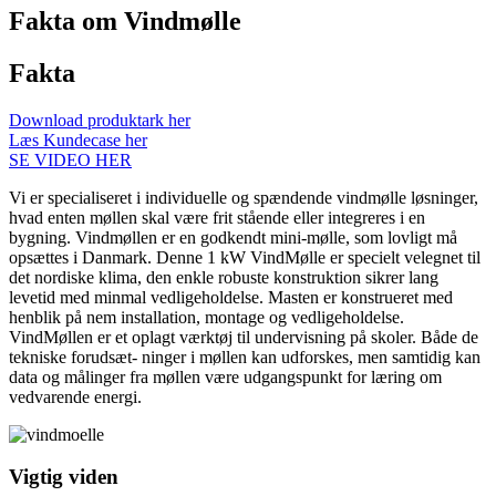
Fakta om Vindmølle
Fakta
Download produktark her
Læs Kundecase her
SE VIDEO HER
Vi er specialiseret i individuelle og spændende vindmølle løsninger,
hvad enten møllen skal være frit stående eller integreres i en
bygning. Vindmøllen er en godkendt mini-mølle, som lovligt må
opsættes i Danmark. Denne 1 kW VindMølle er specielt velegnet til
det nordiske klima, den enkle robuste konstruktion sikrer lang
levetid med minmal vedligeholdelse. Masten er konstrueret med
henblik på nem installation, montage og vedligeholdelse.
VindMøllen er et oplagt værktøj til undervisning på skoler. Både de
tekniske forudsæt- ninger i møllen kan udforskes, men samtidig kan
data og målinger fra møllen være udgangspunkt for læring om
vedvarende energi.
Vigtig viden