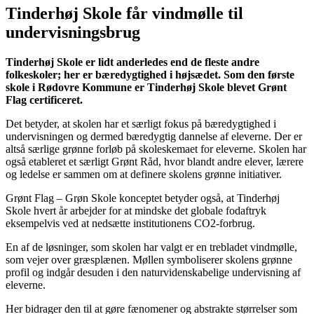
Tinderhøj Skole får vindmølle til
undervisningsbrug
Tinderhøj Skole er lidt anderledes end de fleste andre
folkeskoler; her er bæredygtighed i højsædet. Som den første
skole i Rødovre Kommune er Tinderhøj Skole blevet Grønt
Flag certificeret.
Det betyder, at skolen har et særligt fokus på bæredygtighed i
undervisningen og dermed bæredygtig dannelse af eleverne. Der er
altså særlige grønne forløb på skoleskemaet for eleverne. Skolen har
også etableret et særligt Grønt Råd, hvor blandt andre elever, lærere
og ledelse er sammen om at definere skolens grønne initiativer.
Grønt Flag – Grøn Skole konceptet betyder også, at Tinderhøj
Skole hvert år arbejder for at mindske det globale fodaftryk
eksempelvis ved at nedsætte institutionens CO2-forbrug.
En af de løsninger, som skolen har valgt er en trebladet vindmølle,
som vejer over græsplænen. Møllen symboliserer skolens grønne
profil og indgår desuden i den naturvidenskabelige undervisning af
eleverne.
Her bidrager den til at gøre fænomener og abstrakte størrelser som