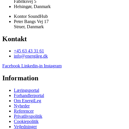
Fabriksvej 5
Helsingør, Danmark
Kontor SoundHub
Peter Bangs Vej 17
Struer, Danmark
Kontakt
+45 63 43 31 61
info@energileg.dk
Facebook
Linkedin-in
Instagram
Information
Læringsportal
Forhandlerportal
Om EnergiLeg
Nyheder
Referencer
Privatlivspolitik
Cookiepolitik
Vejledninger