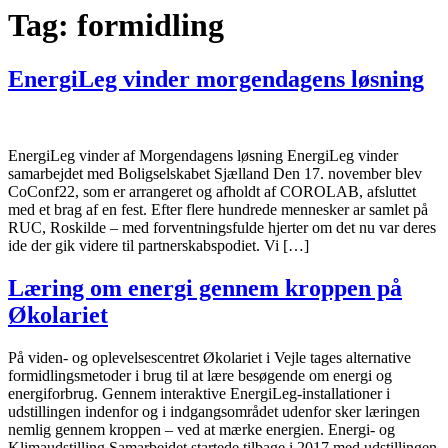
Tag:
formidling
EnergiLeg vinder morgendagens løsning
EnergiLeg vinder af Morgendagens løsning EnergiLeg vinder
samarbejdet med Boligselskabet Sjælland Den 17. november blev
CoConf22, som er arrangeret og afholdt af COROLAB, afsluttet
med et brag af en fest. Efter flere hundrede mennesker ar samlet på
RUC, Roskilde – med forventningsfulde hjerter om det nu var deres
ide der gik videre til partnerskabspodiet. Vi […]
Læring om energi gennem kroppen på
Økolariet
På viden- og oplevelsescentret Økolariet i Vejle tages alternative
formidlingsmetoder i brug til at lære besøgende om energi og
energiforbrug. Gennem interaktive EnergiLeg-installationer i
udstillingen indenfor og i indgangsområdet udenfor sker læringen
nemlig gennem kroppen – ved at mærke energien. Energi- og
Klimaudstilling Samarbejdet startede tilbage i 2017 med udstillingen