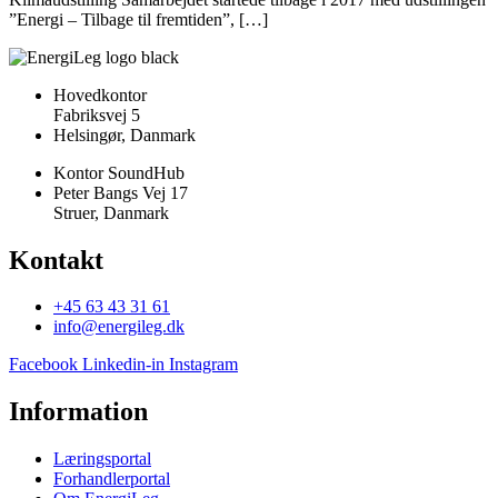
”Energi – Tilbage til fremtiden”, […]
Hovedkontor
Fabriksvej 5
Helsingør, Danmark
Kontor SoundHub
Peter Bangs Vej 17
Struer, Danmark
Kontakt
+45 63 43 31 61
info@energileg.dk
Facebook
Linkedin-in
Instagram
Information
Læringsportal
Forhandlerportal